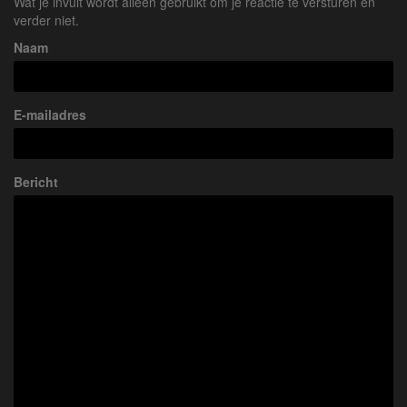
Wat je invult wordt alleen gebruikt om je reactie te versturen en
verder niet.
Naam
E-mailadres
Bericht